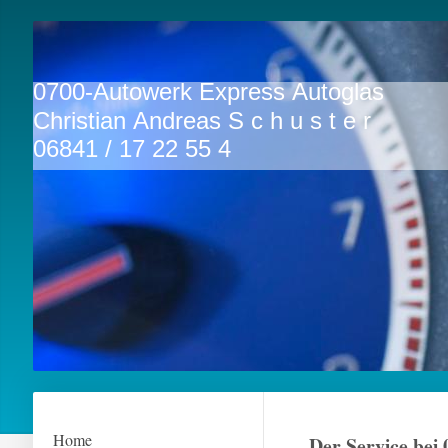
0700-Autowerk E
Christian Andreas S c h u s t e r
06841 / 17 22 55 4
Home
Der Service bei