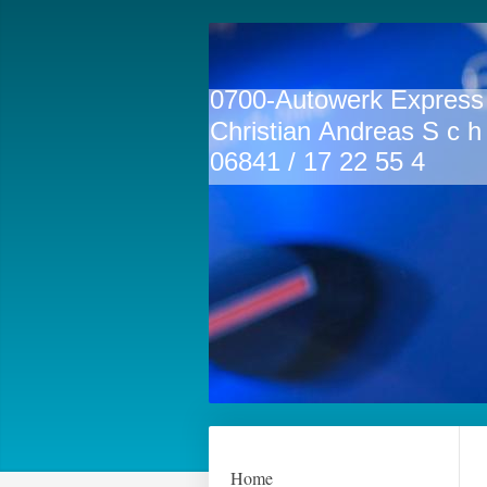
0700-Auto
Christian Andreas S c h 
06841 / 17 22 55 4
Home