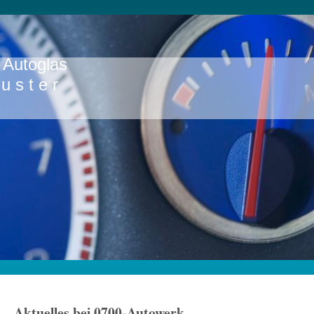
werk Express Aut
u s t e r
Aktuelles bei 0700-Autowerk