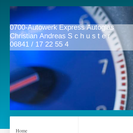
0700-Autowerk E
Christian Andreas S c h u s t e r
06841 / 17 22 55 4
Home